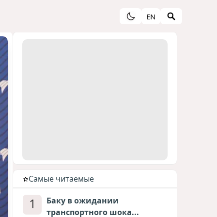
EN
Cамые читаемые
1
Баку в ожидании
транспортного шока...