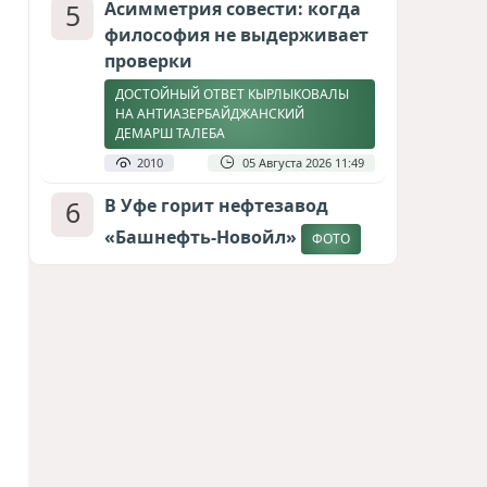
5
Асимметрия совести: когда
философия не выдерживает
проверки
ДОСТОЙНЫЙ ОТВЕТ КЫРЛЫКОВАЛЫ
НА АНТИАЗЕРБАЙДЖАНСКИЙ
ДЕМАРШ ТАЛЕБА
2010
05 Августа 2026 11:49
6
В Уфе горит нефтезавод
«Башнефть-Новойл»
ФОТО
1889
05 Августа 2026 12:53
7
Атлантический щит: Дания
ставит на Фареры в
большой игре за Арктику
СТАТЬЯ МАТАНАТ НАСИБОВОЙ
1669
05 Августа 2026 08:26
8
Европарламент без маски