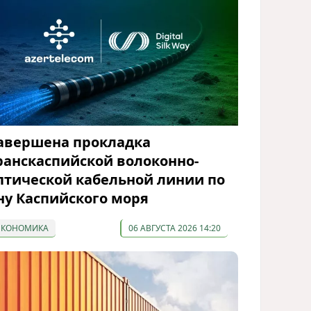
авершена прокладка
ранскаспийской волоконно-
птической кабельной линии по
ну Каспийского моря
ЭКОНОМИКА
06 АВГУСТА 2026 14:20