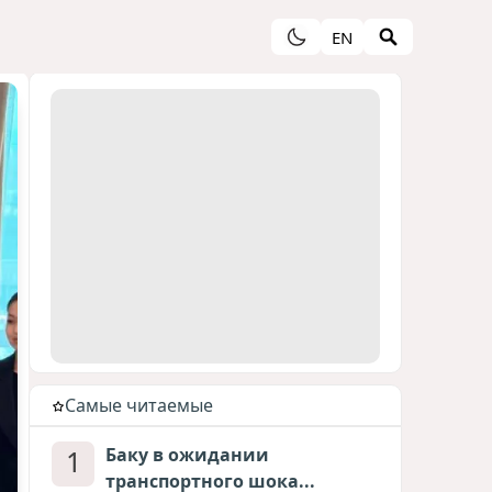
EN
Cамые читаемые
1
Баку в ожидании
транспортного шока...