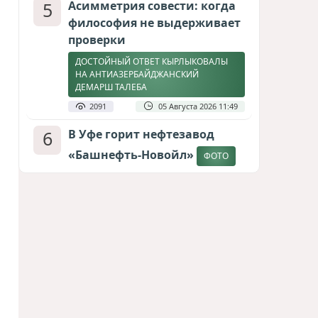
5
Асимметрия совести: когда
философия не выдерживает
проверки
ДОСТОЙНЫЙ ОТВЕТ КЫРЛЫКОВАЛЫ
НА АНТИАЗЕРБАЙДЖАНСКИЙ
ДЕМАРШ ТАЛЕБА
2091
05 Августа 2026 11:49
6
В Уфе горит нефтезавод
«Башнефть-Новойл»
ФОТО
2031
05 Августа 2026 12:53
7
Меценат Юрского периода
САМВЕЛ КАРАПЕТЯН И ЕГО ПЛАНЫ
1756
06 Августа 2026 22:00
8
Атлантический щит: Дания
ставит на Фареры в
большой игре за Арктику