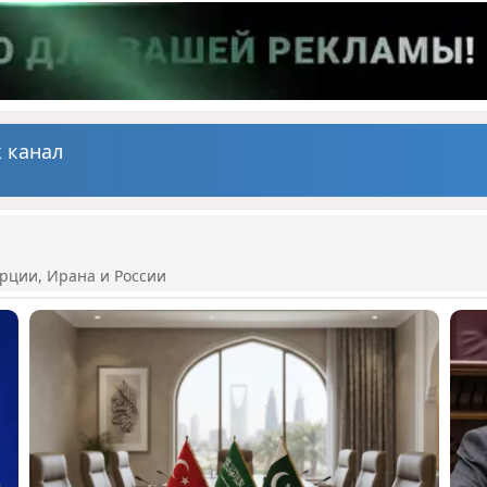
 канал
рции, Ирана и России