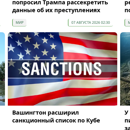
попросил Трампа рассекретить
р
данные об их преступлениях
п
МИР
07 АВГУСТА 2026 02:30
Вашингтон расширил
У
санкционный список по Кубе
п
з