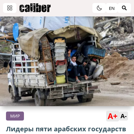
EN
A+
A-
МИР
Лидеры пяти арабских государств