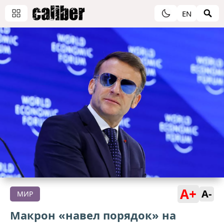
EN
A+
A-
МИР
Макрон «навел порядок» на