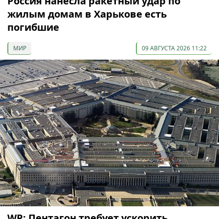
Россия нанесла ракетный удар по
жилым домам в Харькове есть
погибшие
МИР
09 АВГУСТА 2026 11:22
WP: Пентагон требует ускорить