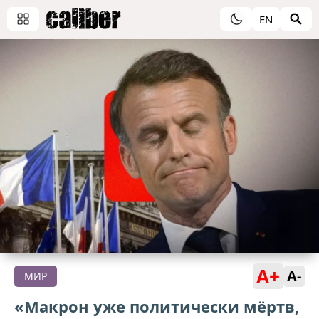
EN
A+
A-
МИР
«Макрон уже политически мёртв,