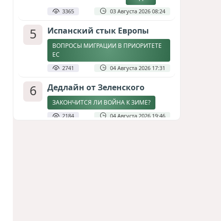
3365
03 Августа 2026 08:24
5
Испанский стык Европы
ВОПРОСЫ МИГРАЦИИ В ПРИОРИТЕТЕ
ЕС
2741
04 Августа 2026 17:31
6
Дедлайн от Зеленского
ЗАКОНЧИТСЯ ЛИ ВОЙНА К ЗИМЕ?
2184
04 Августа 2026 19:46
7
Стена в океане
КИТАЙ ПРОВЕЛ УЧЕНИЯ В ЮЖНО-
КИТАЙСКОМ МОРЕ
1817
03 Августа 2026 20:23
8
Асимметрия совести: когда
философия не выдерживает
проверки