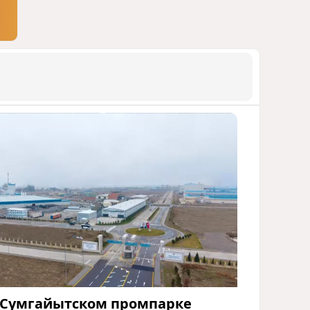
 Сумгайытском промпарке