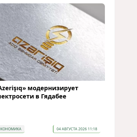
Azerişıq» модернизирует
лектросети в Гядабее
ЭКОНОМИКА
04 АВГУСТА 2026 11:18