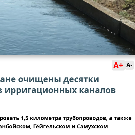
A+
A-
жане очищены десятки
в ирригационных каналов
ровать 1,5 километра трубопроводов, а также
ранбойском, Гёйгельском и Самухском