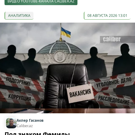
ВИДЕО YOUTUBE-КАНАЛА CALIBER.AZ
АНАЛИТИКА
08 АВГУСТА 2026 13:01
Акпер Гасанов
Caliber.az
Под знаком Фемиды