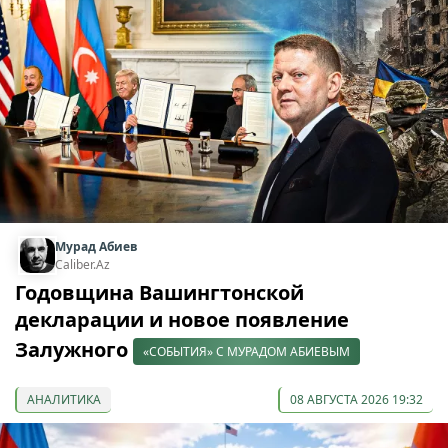
Мурад Абиев
Caliber.Az
Годовщина Вашингтонской
декларации и новое появление
Залужного
«СОБЫТИЯ» С МУРАДОМ АБИЕВЫМ
АНАЛИТИКА
08 АВГУСТА 2026 19:32