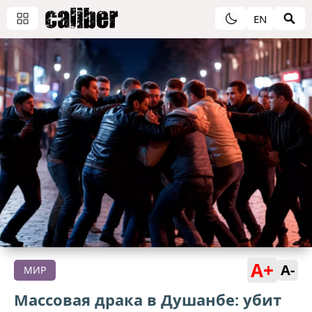
EN
A+
A-
МИР
Массовая драка в Душанбе: убит