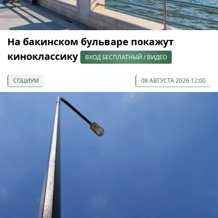
На бакинском бульваре покажут
киноклассику
ВХОД БЕСПЛАТНЫЙ / ВИДЕО
СОЦИУМ
08 АВГУСТА 2026 12:00