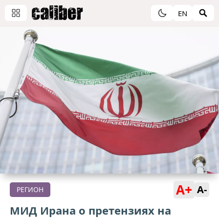
EN
A+
A-
РЕГИОН
МИД Ирана о претензиях на