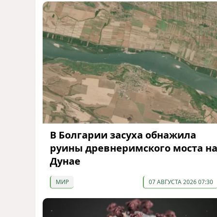
В Болгарии засуха обнажила
руины древнеримского моста н
Дунае
МИР
07 АВГУСТА 2026 07:30