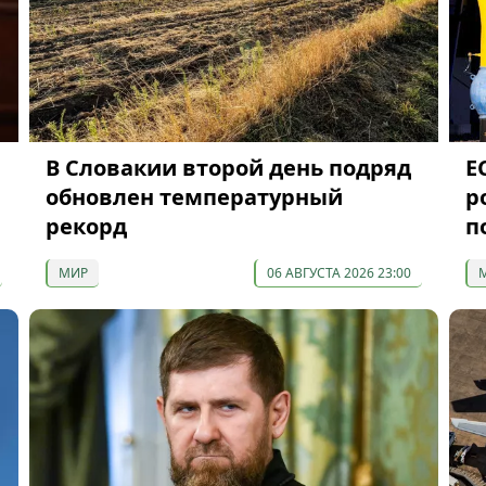
В Словакии второй день подряд
Е
обновлен температурный
р
рекорд
п
МИР
06 АВГУСТА 2026 23:00