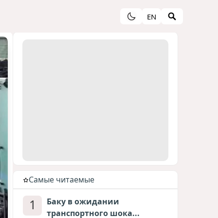
EN
Cамые читаемые
1
Баку в ожидании
транспортного шока...