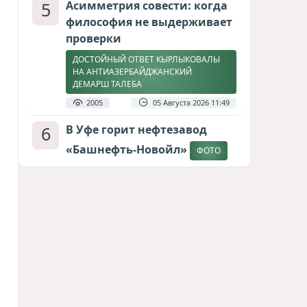
5
Асимметрия совести: когда
философия не выдерживает
проверки
ДОСТОЙНЫЙ ОТВЕТ КЫРЛЫКОВАЛЫ
НА АНТИАЗЕРБАЙДЖАНСКИЙ
ДЕМАРШ ТАЛЕБА
2005
05 Августа 2026 11:49
6
В Уфе горит нефтезавод
«Башнефть-Новойл»
ФОТО
1874
05 Августа 2026 12:53
7
Атлантический щит: Дания
ставит на Фареры в
большой игре за Арктику
СТАТЬЯ МАТАНАТ НАСИБОВОЙ
1666
05 Августа 2026 08:26
8
Европарламент без маски