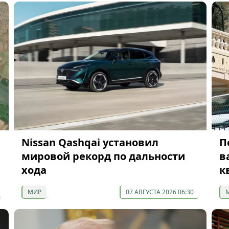
Nissan Qashqai установил
П
а
мировой рекорд по дальности
в
хода
к
МИР
07 АВГУСТА 2026 06:30