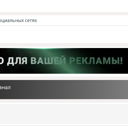
оциальных сетях
анал