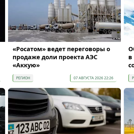
«Росатом» ведет переговоры о
О
продаже доли проекта АЭС
в
«Аккую»
с
РЕГИОН
07 АВГУСТА 2026 22:26