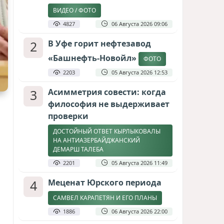
ВИДЕО / ФОТО
4827
06 Августа 2026 09:06
2
В Уфе горит нефтезавод
«Башнефть-Новойл»
ФОТО
2203
05 Августа 2026 12:53
3
Асимметрия совести: когда
философия не выдерживает
проверки
ДОСТОЙНЫЙ ОТВЕТ КЫРЛЫКОВАЛЫ
НА АНТИАЗЕРБАЙДЖАНСКИЙ
ДЕМАРШ ТАЛЕБА
2201
05 Августа 2026 11:49
4
Меценат Юрского периода
САМВЕЛ КАРАПЕТЯН И ЕГО ПЛАНЫ
1886
06 Августа 2026 22:00