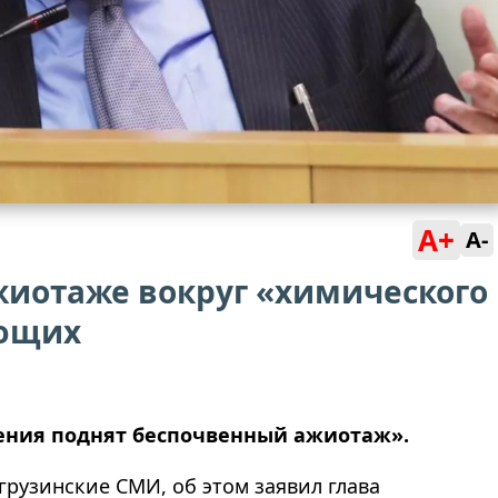
A+
A-
жиотаже вокруг «химического
ующих
ления поднят беспочвенный ажиотаж»
.
грузинские СМИ, об этом заявил глава