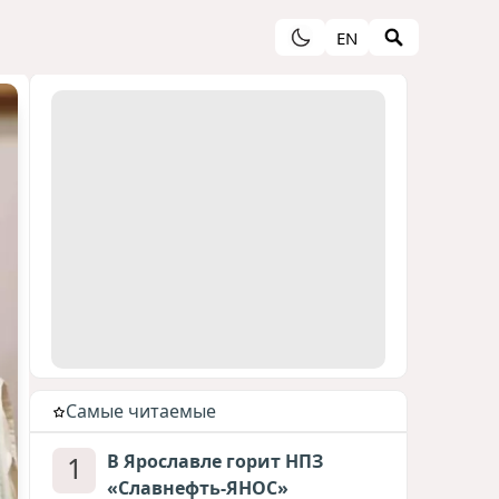
EN
Cамые читаемые
1
В Ярославле горит НПЗ
«Славнефть-ЯНОС»