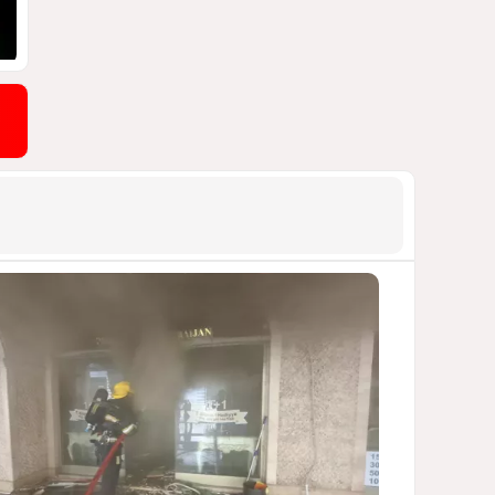
СТАТЬЯ МАТАНАТ НАСИБОВОЙ
1740
05 Августа 2026 08:26
9
Европарламент без маски
АРМЯНСКОЕ ЛОББИ, РОССИЙСКИЙ
СЛЕД И КРИЗИС ЕВРОПЕЙСКОЙ
МОРАЛИ
1650
04 Августа 2026 14:14
10
Инфантино, Буратино,
Чиполлино...
ТАКАЯ ВОТ КАРТИНА, НЕВЕСЕЛАЯ. КАК
ДЛЯ ДЕЙСТВУЮЩИХ ЛИЦ, ТАК И ДЛЯ
ЗРИТЕЛЕЙ
1326
05 Августа 2026 10:15