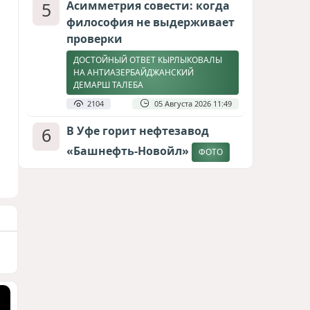
5
Асимметрия совести: когда
философия не выдерживает
проверки
ДОСТОЙНЫЙ ОТВЕТ КЫРЛЫКОВАЛЫ
НА АНТИАЗЕРБАЙДЖАНСКИЙ
ДЕМАРШ ТАЛЕБА
2104
05 Августа 2026 11:49
6
В Уфе горит нефтезавод
«Башнефть-Новойл»
ФОТО
2047
05 Августа 2026 12:53
7
Меценат Юрского периода
САМВЕЛ КАРАПЕТЯН И ЕГО ПЛАНЫ
1770
06 Августа 2026 22:00
8
Атлантический щит: Дания
ставит на Фареры в
большой игре за Арктику