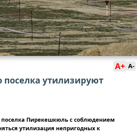
A+
A-
о поселка утилизируют
зи поселка Пирекешкюль с соблюдением
няться утилизация непригодных к