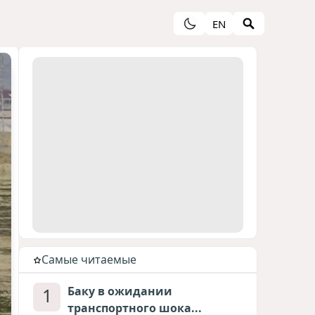
EN
Cамые читаемые
1
Баку в ожидании
транспортного шока...