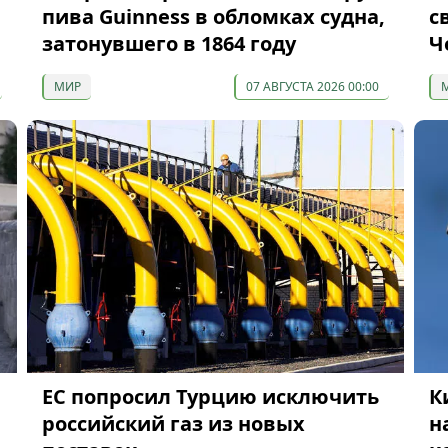
пива Guinness в обломках судна,
с
затонувшего в 1864 году
Ч
МИР
07 АВГУСТА 2026 00:00
ЕС попросил Турцию исключить
К
российский газ из новых
н