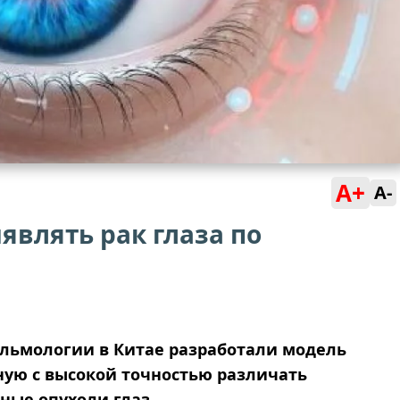
A+
A-
влять рак глаза по
льмологии в Китае разработали модель
ную с высокой точностью различать
ные опухоли глаз.