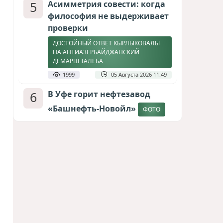
5
Асимметрия совести: когда
философия не выдерживает
проверки
ДОСТОЙНЫЙ ОТВЕТ КЫРЛЫКОВАЛЫ
НА АНТИАЗЕРБАЙДЖАНСКИЙ
ДЕМАРШ ТАЛЕБА
1999
05 Августа 2026 11:49
6
В Уфе горит нефтезавод
«Башнефть-Новойл»
ФОТО
1863
05 Августа 2026 12:53
7
Атлантический щит: Дания
ставит на Фареры в
большой игре за Арктику
СТАТЬЯ МАТАНАТ НАСИБОВОЙ
1661
05 Августа 2026 08:26
8
Европарламент без маски