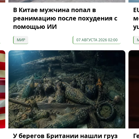
В Китае мужчина попал в
E
реанимацию после похудения с
м
помощью ИИ
у
МИР
07 АВГУСТА 2026 02:00
У берегов Британии нашли груз
Г