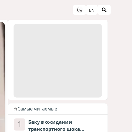
EN
Cамые читаемые
1
Баку в ожидании
транспортного шока...