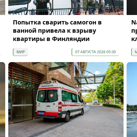
Попытка сварить самогон в
N
ванной привела к взрыву
п
квартиры в Финляндии
к
МИР
07 АВГУСТА 2026 05:30