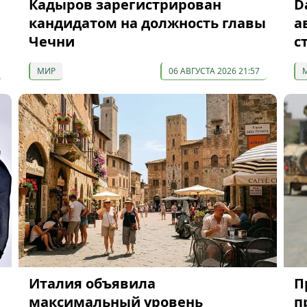
Кадыров зарегистрирован
D
кандидатом на должность главы
а
Чечни
с
МИР
06 АВГУСТА 2026 21:57
Италия объявила
П
максимальный уровень
п