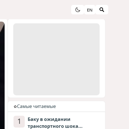
EN
Cамые читаемые
1
Баку в ожидании
транспортного шока...