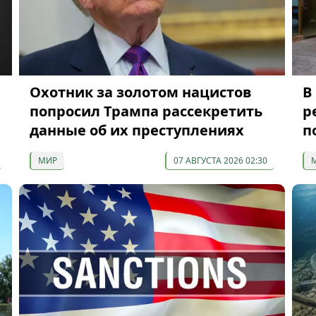
Охотник за золотом нацистов
В
попросил Трампа рассекретить
р
данные об их преступлениях
п
МИР
07 АВГУСТА 2026 02:30