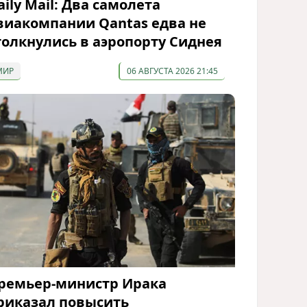
aily Mail: Два самолета
виакомпании Qantas едва не
толкнулись в аэропорту Сиднея
МИР
06 АВГУСТА 2026 21:45
ремьер-министр Ирака
риказал повысить