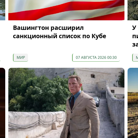
Вашингтон расширил
У
санкционный список по Кубе
п
з
МИР
07 АВГУСТА 2026 00:30