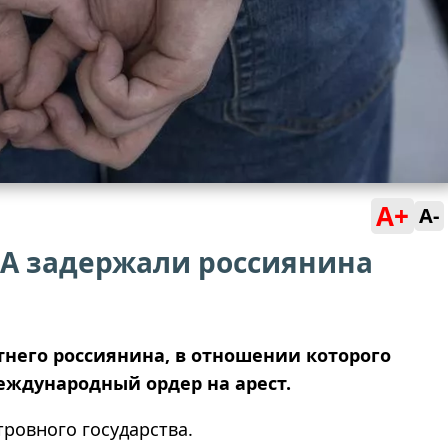
A+
A-
ША задержали россиянина
тнего россиянина, в отношении которого
ждународный ордер на арест.
ровного государства.