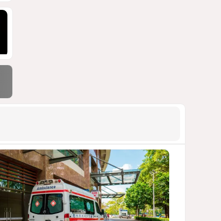
АРМЯНСКОЕ ЛОББИ, РОССИЙСКИЙ
СЛЕД И КРИЗИС ЕВРОПЕЙСКОЙ
МОРАЛИ
1427
04 Августа 2026 14:14
9
Зять главкома ВКС РФ погиб
при взрыве у ресторана в
Москве
ВИДЕО / ФОТО
1116
05 Августа 2026 16:31
10
Тень биткоина над Грузией:
блэкауты и проблемы
майнинга
СТАТЬЯ ВЛАДИМИРА ЦХВЕДИАНИ
1000
05 Августа 2026 17:46