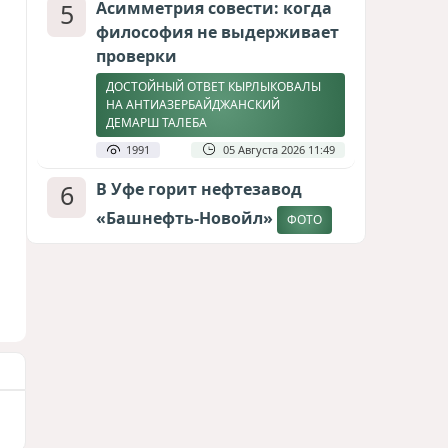
5
Асимметрия совести: когда
философия не выдерживает
проверки
ДОСТОЙНЫЙ ОТВЕТ КЫРЛЫКОВАЛЫ
НА АНТИАЗЕРБАЙДЖАНСКИЙ
ДЕМАРШ ТАЛЕБА
1991
05 Августа 2026 11:49
6
В Уфе горит нефтезавод
«Башнефть-Новойл»
ФОТО
1847
05 Августа 2026 12:53
7
Атлантический щит: Дания
ставит на Фареры в
большой игре за Арктику
СТАТЬЯ МАТАНАТ НАСИБОВОЙ
1653
05 Августа 2026 08:26
8
Европарламент без маски