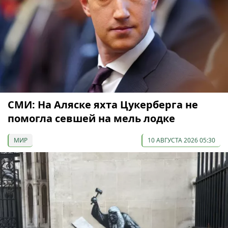
СМИ: На Аляске яхта Цукерберга не
помогла севшей на мель лодке
МИР
10 АВГУСТА 2026 05:30