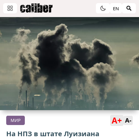
EN
A+
A-
МИР
На НПЗ в штате Луизиана