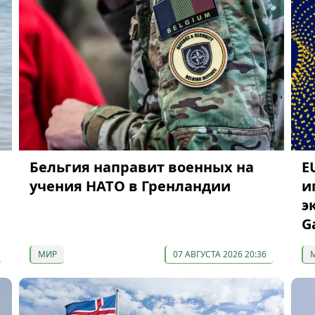
Бельгия направит военных на
E
учения НАТО в Гренландии
и
э
G
МИР
07 АВГУСТА 2026 20:36