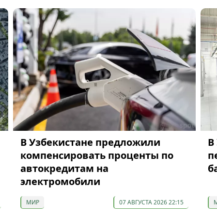
В Узбекистане предложили
В
компенсировать проценты по
п
автокредитам на
б
электромобили
МИР
07 АВГУСТА 2026 22:15