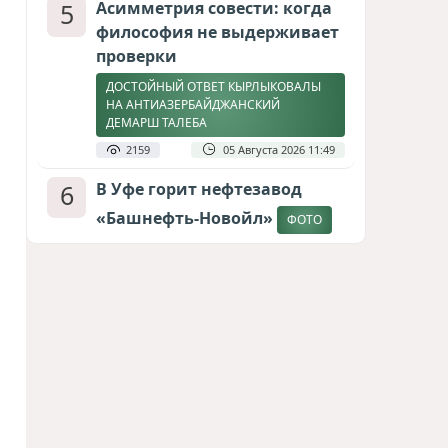
5
Асимметрия совести: когда
философия не выдерживает
проверки
ДОСТОЙНЫЙ ОТВЕТ КЫРЛЫКОВАЛЫ
НА АНТИАЗЕРБАЙДЖАНСКИЙ
ДЕМАРШ ТАЛЕБА
2159
05 Августа 2026 11:49
6
В Уфе горит нефтезавод
«Башнефть-Новойл»
ФОТО
2143
05 Августа 2026 12:53
7
Меценат Юрского периода
САМВЕЛ КАРАПЕТЯН И ЕГО ПЛАНЫ
1838
06 Августа 2026 22:00
8
Атлантический щит: Дания
ставит на Фареры в
большой игре за Арктику