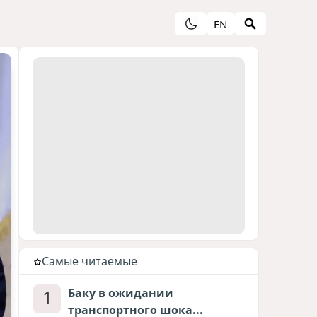
EN
Cамые читаемые
1
Баку в ожидании
транспортного шока...