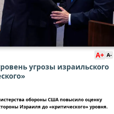
A+
A-
ровень угрозы израильского
ского»
истерства обороны США повысило оценку
стороны Израиля до «критического» уровня.