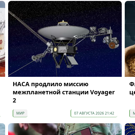
НАСА продлило миссию
Ф
межпланетной станции Voyager
ц
2
МИР
07 АВГУСТА 2026 21:42