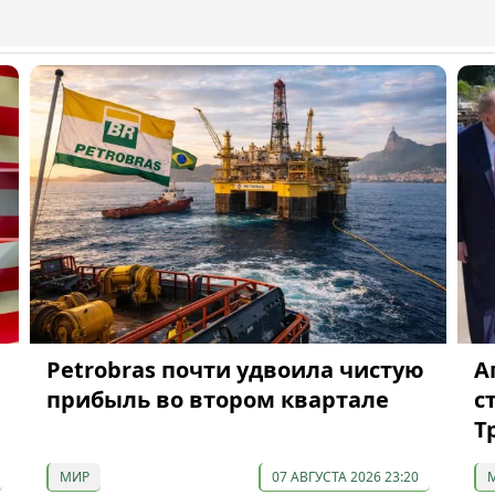
Petrobras почти удвоила чистую
А
прибыль во втором квартале
с
Т
МИР
07 АВГУСТА 2026 23:20