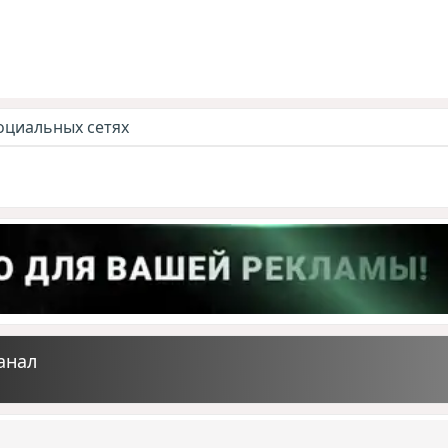
оциальных сетях
анал