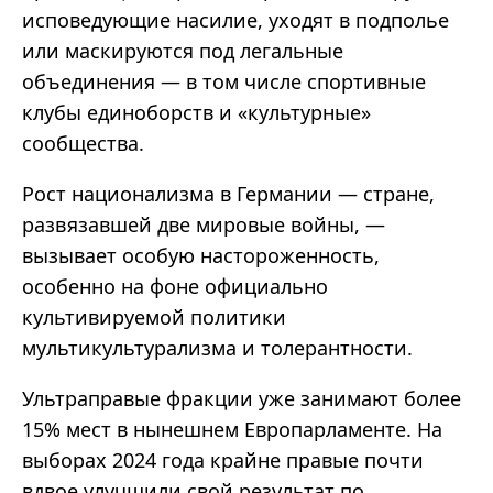
исповедующие насилие, уходят в подполье
или маскируются под легальные
объединения
—
в том числе спортивные
клубы единоборств и
«
культурные
»
сообщества.
Рост национализма в Германии
—
стране,
развязавшей две мировые войны,
—
вызывает особую настороженность,
особенно на фоне официально
культивируемой политики
мультикультурализма и толерантности.
Ультраправые фракции уже занимают более
15% мест в нынешнем Европарламенте. На
выборах 2024 года крайне правые почти
вдвое улучшили свой результат по