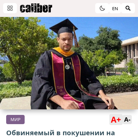
EN
A+
A-
МИР
Обвиняемый в покушении на