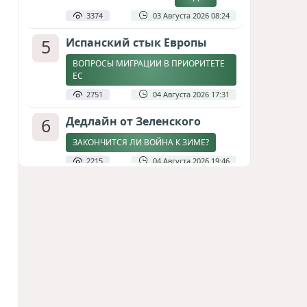
3374
03 Августа 2026 08:24
5
Испанский стык Европы
ВОПРОСЫ МИГРАЦИИ В ПРИОРИТЕТЕ
ЕС
2751
04 Августа 2026 17:31
6
Дедлайн от Зеленского
ЗАКОНЧИТСЯ ЛИ ВОЙНА К ЗИМЕ?
2215
04 Августа 2026 19:46
7
Стена в океане
КИТАЙ ПРОВЕЛ УЧЕНИЯ В ЮЖНО-
КИТАЙСКОМ МОРЕ
1821
03 Августа 2026 20:23
8
Асимметрия совести: когда
философия не выдерживает
проверки