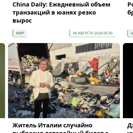
China Daily: Ежедневный объем
Р
транзакций в юанях резко
б
вырос
МИР
06 АВГУСТА 2026 05:30
Житель Италии случайно
Д