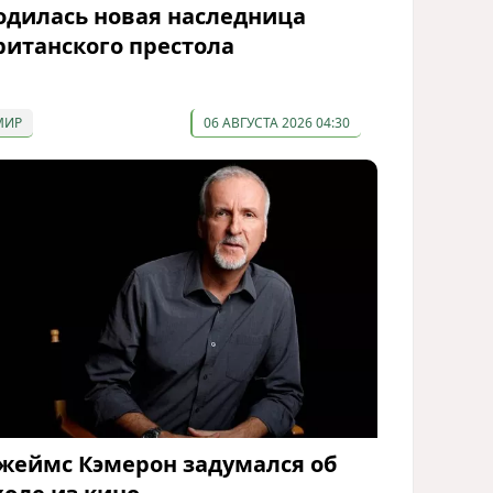
одилась новая наследница
ританского престола
МИР
06 АВГУСТА 2026 04:30
жеймс Кэмерон задумался об