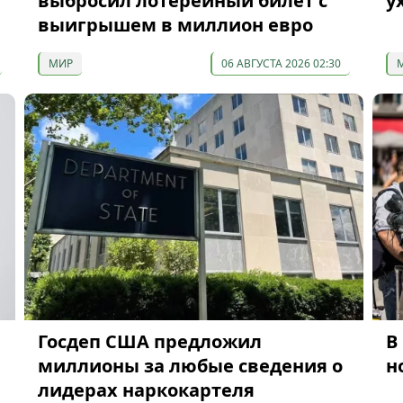
выбросил лотерейный билет с
у
выигрышем в миллион евро
МИР
06 АВГУСТА 2026 02:30
Госдеп США предложил
В
миллионы за любые сведения о
н
лидерах наркокартеля