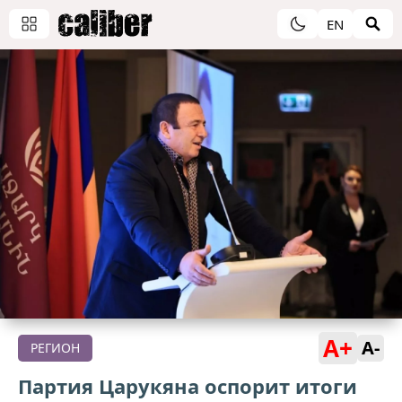
EN
A+
A-
РЕГИОН
Партия Царукяна оспорит итоги