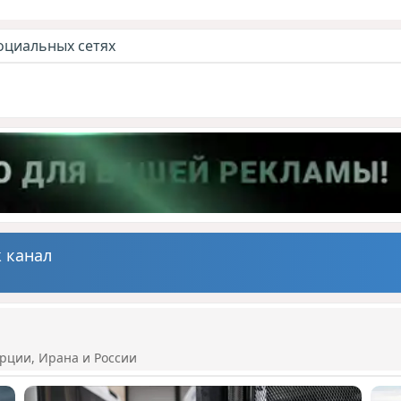
оциальных сетях
 канал
рции, Ирана и России