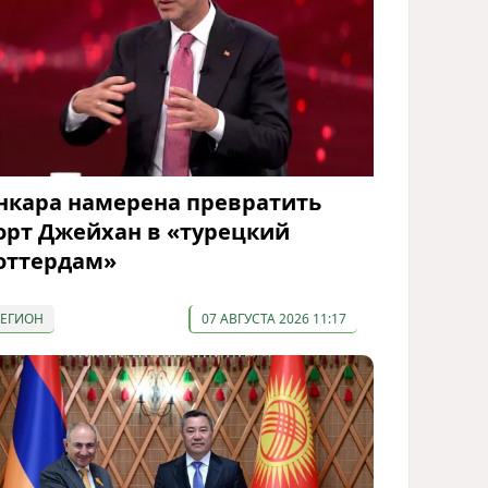
нкара намерена превратить
орт Джейхан в «турецкий
оттердам»
РЕГИОН
07 АВГУСТА 2026 11:17