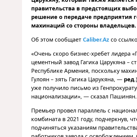
правительства в предстоящих выбо
решение о передаче предприятия г
махинаций со стороны владельцев.
Об этом сообщает
Caliber.Az
со ссылк
«Очень скоро бизнес-хребет лидера 
цементный завод Гагика Царукяна – с
Республике Армения, поскольку махи
Гулоян – зять Гагика Царукяна, —
ред
уже получило письмо из Генпрокурату
национализации», — сказал Пашинян.
Премьер провел параллель с национа
комбината в 2021 году, подчеркнув, ч
подчиняться указаниям правительства
работников завода с освобождением. 