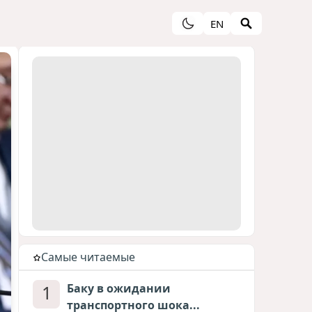
EN
Cамые читаемые
1
Баку в ожидании
транспортного шока...