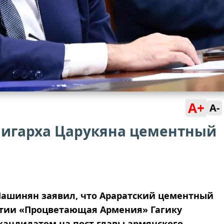
A+
A-
лигарха Царукяна цементный
ашинян заявил, что Араратский цементный
тии «Процветающая Армения» Гагику
кандидатом на пост главы армянского