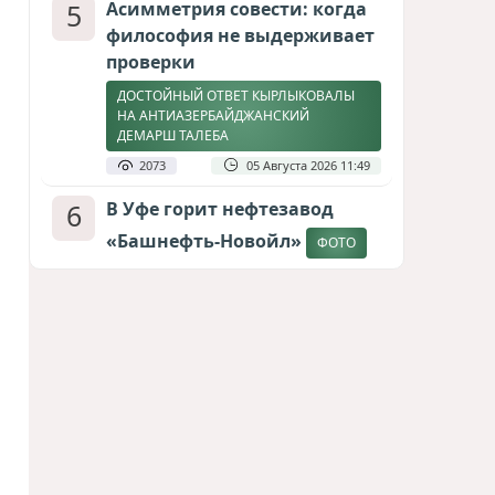
5
Асимметрия совести: когда
философия не выдерживает
проверки
ДОСТОЙНЫЙ ОТВЕТ КЫРЛЫКОВАЛЫ
НА АНТИАЗЕРБАЙДЖАНСКИЙ
ДЕМАРШ ТАЛЕБА
2073
05 Августа 2026 11:49
6
В Уфе горит нефтезавод
«Башнефть-Новойл»
ФОТО
2010
05 Августа 2026 12:53
7
Меценат Юрского периода
САМВЕЛ КАРАПЕТЯН И ЕГО ПЛАНЫ
1729
06 Августа 2026 22:00
8
Атлантический щит: Дания
ставит на Фареры в
большой игре за Арктику