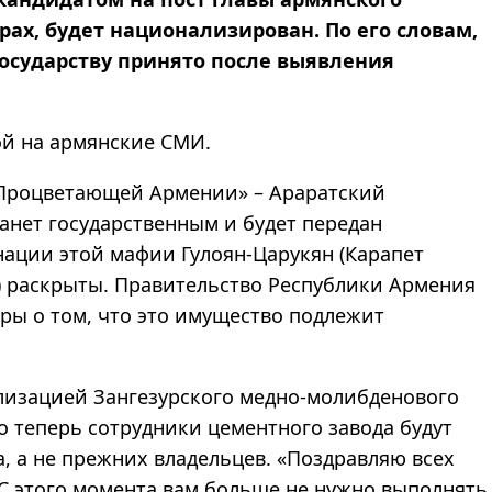
рах,
будет национализирован. По его словам,
осударству принято после выявления
ой на армянские СМИ.
«Процветающей Армении» – Араратский
танет государственным и будет передан
нации этой мафии Гулоян-Царукян (Карапет
.) раскрыты. Правительство Республики Армения
ры о том, что это имущество подлежит
лизацией Зангезурского медно-молибденового
то теперь сотрудники цементного завода будут
, а не прежних владельцев. «Поздравляю всех
С этого момента вам больше не нужно выполнять