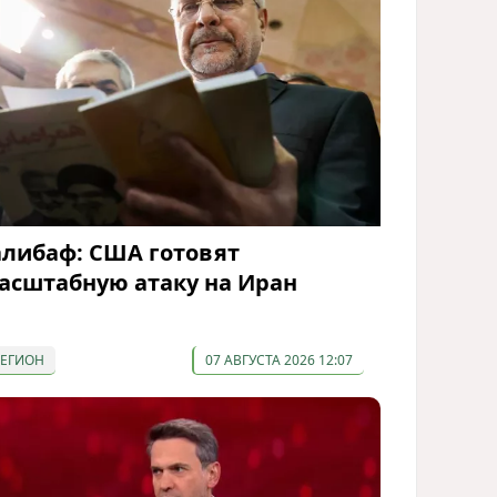
алибаф: США готовят
асштабную атаку на Иран
РЕГИОН
07 АВГУСТА 2026 12:07