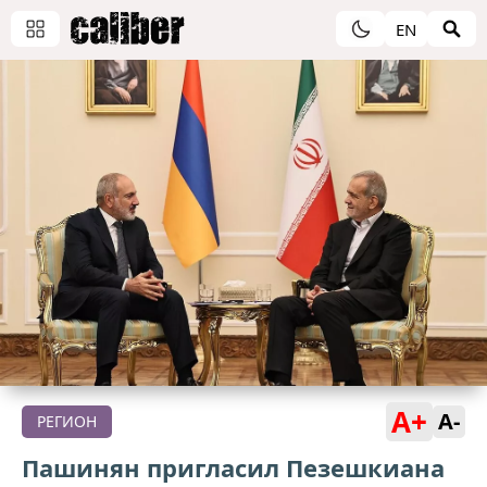
EN
A+
A-
РЕГИОН
Пашинян пригласил Пезешкиана