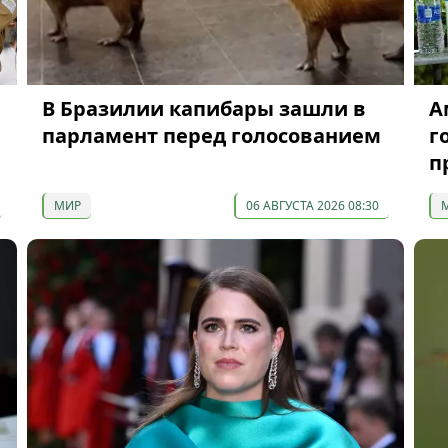
В Бразилии капибары зашли в
А
парламент перед голосованием
г
п
МИР
06 АВГУСТА 2026 08:30