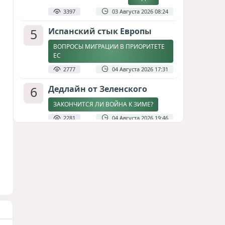
3397
03 Августа 2026 08:24
5
Испанский стык Европы
ВОПРОСЫ МИГРАЦИИ В ПРИОРИТЕТЕ
ЕС
2777
04 Августа 2026 17:31
6
Дедлайн от Зеленского
ЗАКОНЧИТСЯ ЛИ ВОЙНА К ЗИМЕ?
2281
04 Августа 2026 19:46
7
Стена в океане
КИТАЙ ПРОВЕЛ УЧЕНИЯ В ЮЖНО-
КИТАЙСКОМ МОРЕ
1833
03 Августа 2026 20:23
8
Асимметрия совести: когда
философия не выдерживает
проверки