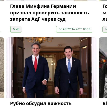
Глава Минфина Германии
Г
призвал проверить законность
м
запрета АдГ через суд
л
МИР
06 АВГУСТА 2026 00:18
Рубио обсудил важность
B