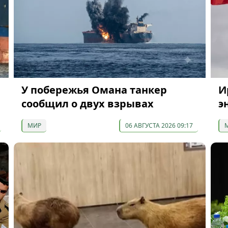
У побережья Омана танкер
И
сообщил о двух взрывах
э
МИР
06 АВГУСТА 2026 09:17