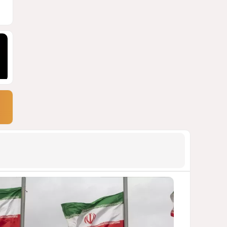
ДОСТОЙНЫЙ ОТВЕТ КЫРЛЫКОВАЛЫ
НА АНТИАЗЕРБАЙДЖАНСКИЙ
ДЕМАРШ ТАЛЕБА
1776
05 Августа 2026 11:49
9
Россия продвигается,
проблемы Украины
нарастают
ПОЧЕМУ ИЮЛЬСКИЕ ИТОГИ НЕ ДАЮТ
КИЕВУ ПОВОДОВ ДЛЯ ОПТИМИЗМА?
1726
03 Августа 2026 12:30
10
Атлантический щит: Дания
ставит на Фареры в
большой игре за Арктику
СТАТЬЯ МАТАНАТ НАСИБОВОЙ
1574
05 Августа 2026 08:26