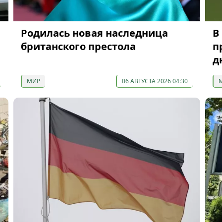
Родилась новая наследница
В
британского престола
п
д
МИР
06 АВГУСТА 2026 04:30