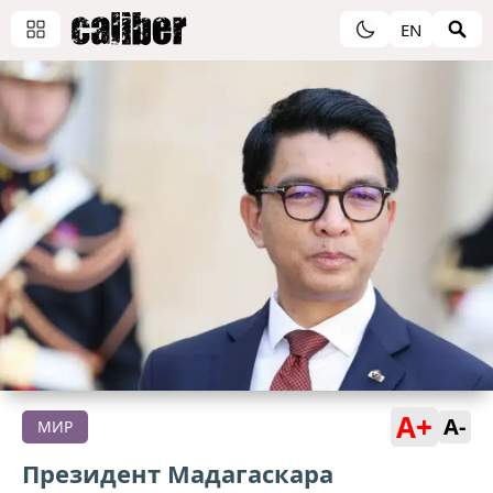
EN
A+
A-
МИР
Президент Мадагаскара