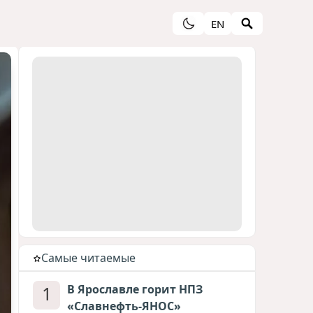
EN
Cамые читаемые
1
В Ярославле горит НПЗ
«Славнефть-ЯНОС»