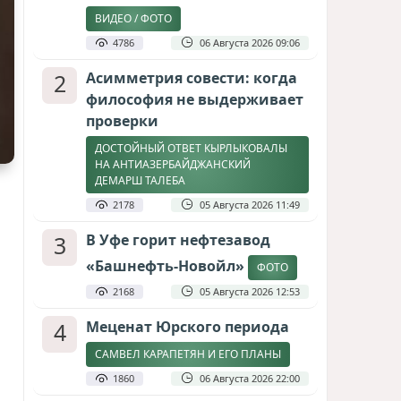
ВИДЕО / ФОТО
4786
06 Августа 2026 09:06
2
Асимметрия совести: когда
философия не выдерживает
проверки
ДОСТОЙНЫЙ ОТВЕТ КЫРЛЫКОВАЛЫ
НА АНТИАЗЕРБАЙДЖАНСКИЙ
ДЕМАРШ ТАЛЕБА
2178
05 Августа 2026 11:49
3
В Уфе горит нефтезавод
«Башнефть-Новойл»
ФОТО
2168
05 Августа 2026 12:53
4
Меценат Юрского периода
САМВЕЛ КАРАПЕТЯН И ЕГО ПЛАНЫ
1860
06 Августа 2026 22:00