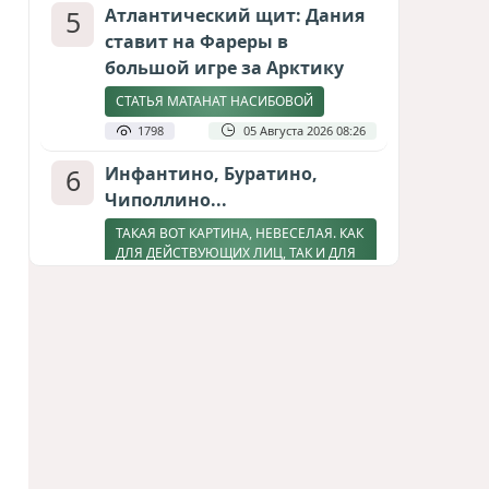
5
Атлантический щит: Дания
ставит на Фареры в
большой игре за Арктику
СТАТЬЯ МАТАНАТ НАСИБОВОЙ
1798
05 Августа 2026 08:26
6
Инфантино, Буратино,
Чиполлино...
ТАКАЯ ВОТ КАРТИНА, НЕВЕСЕЛАЯ. КАК
ДЛЯ ДЕЙСТВУЮЩИХ ЛИЦ, ТАК И ДЛЯ
ЗРИТЕЛЕЙ
1556
05 Августа 2026 10:15
7
Зять главкома ВКС РФ погиб
при взрыве у ресторана в
Москве
ВИДЕО / ФОТО
1267
05 Августа 2026 16:31
8
Тень биткоина над Грузией: