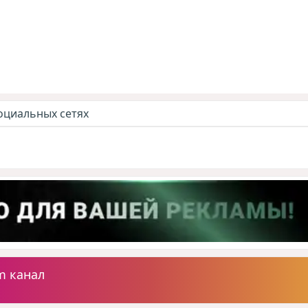
оциальных сетях
m канал