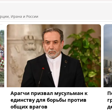
рции, Ирана и России
Арагчи призвал мусульман к
П
единству для борьбы против
г
общих врагов
д