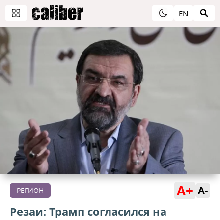
EN
A+
A-
РЕГИОН
Резаи: Трамп согласился на