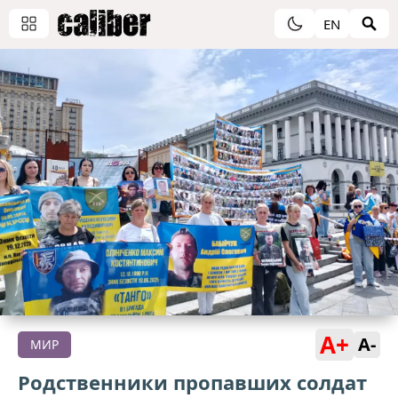
EN
A+
A-
МИР
Родственники пропавших солдат