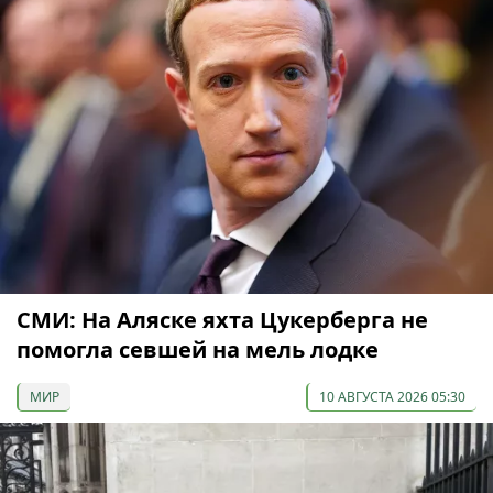
СМИ: На Аляске яхта Цукерберга не
помогла севшей на мель лодке
МИР
10 АВГУСТА 2026 05:30