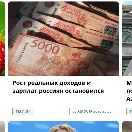
Рост реальных доходов и
М
зарплат россиян остановился
п
А
РЕГИОН
06 АВГУСТА 2026 23:38