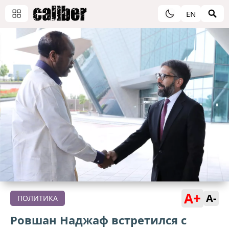
EN
A+
A-
ПОЛИТИКА
Ровшан Наджаф встретился с