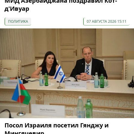
МИД Азербайджана поздравил Кот-
д'Ивуар
ПОЛИТИКА
07 АВГУСТА 2026 15:11
Посол Израиля посетил Гянджу и
Мингячевир