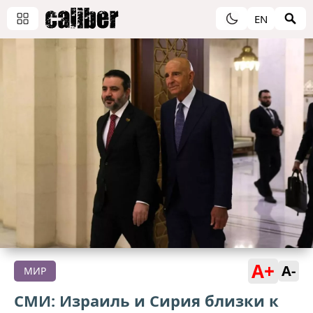
EN
A+
A-
МИР
СМИ: Израиль и Сирия близки к