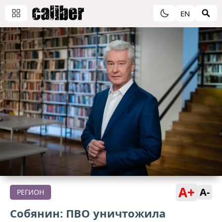
EN
A+
A-
РЕГИОН
Собянин: ПВО уничтожила