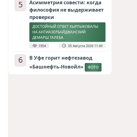
5
Асимметрия совести: когда
философия не выдерживает
проверки
ДОСТОЙНЫЙ ОТВЕТ КЫРЛЫКОВАЛЫ
НА АНТИАЗЕРБАЙДЖАНСКИЙ
ДЕМАРШ ТАЛЕБА
1954
05 Августа 2026 11:49
6
В Уфе горит нефтезавод
«Башнефть-Новойл»
ФОТО
1801
05 Августа 2026 12:53
7
Атлантический щит: Дания
ставит на Фареры в
большой игре за Арктику
СТАТЬЯ МАТАНАТ НАСИБОВОЙ
1627
05 Августа 2026 08:26
8
Европарламент без маски