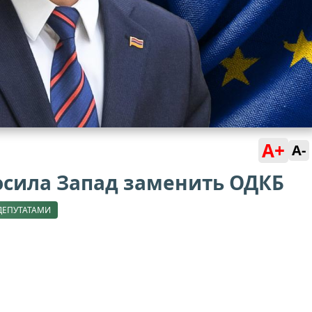
A+
A-
осила Запад заменить ОДКБ
ДЕПУТАТАМИ