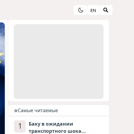
EN
Cамые читаемые
1
Баку в ожидании
транспортного шока...