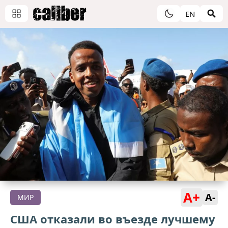
EN
A+
A-
МИР
США отказали во въезде лучшему