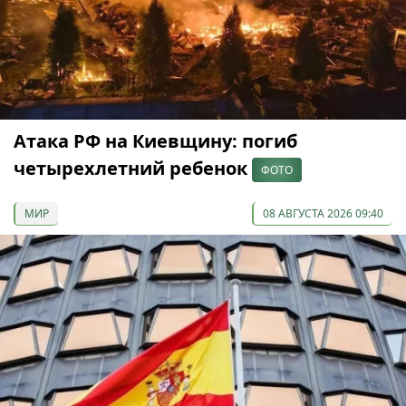
Атака РФ на Киевщину: погиб
четырехлетний ребенок
ФОТО
МИР
08 АВГУСТА 2026 09:40