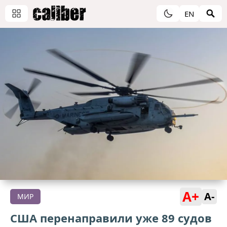
EN
A+
A-
МИР
США перенаправили уже 89 судов