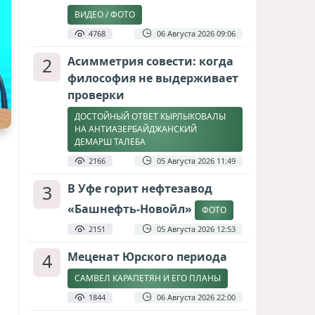
ВИДЕО / ФОТО
4768
06 Августа 2026 09:06
2
Асимметрия совести: когда
философия не выдерживает
проверки
ДОСТОЙНЫЙ ОТВЕТ КЫРЛЫКОВАЛЫ
НА АНТИАЗЕРБАЙДЖАНСКИЙ
ДЕМАРШ ТАЛЕБА
2166
05 Августа 2026 11:49
3
В Уфе горит нефтезавод
«Башнефть-Новойл»
ФОТО
2151
05 Августа 2026 12:53
4
Меценат Юрского периода
САМВЕЛ КАРАПЕТЯН И ЕГО ПЛАНЫ
1844
06 Августа 2026 22:00