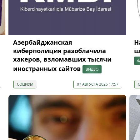
Азербайджанская
Н
киберполиция разоблачила
ш
хакеров, взломавших тысячи
Ф
иностранных сайтов
ВИДЕО
СОЦИУМ
07 АВГУСТА 2026 17:57