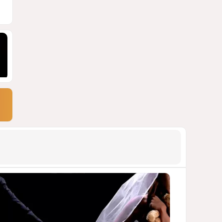
блэкауты и проблемы
майнинга
СТАТЬЯ ВЛАДИМИРА ЦХВЕДИАНИ
1088
05 Августа 2026 17:46
9
Можно ли предсказать
конец войны переходного
периода?
УКРАИНСКИЕ ЭКСПЕРТЫ О ДЕДЛАЙНЕ
ЗЕЛЕНСКОГО НА МИР
990
05 Августа 2026 19:49
10
Америка сворачивает
флаги: Вашингтон
сокращает свою
дипломатическую сеть
СТАТЬЯ МАТАНАТ НАСИБОВОЙ
968
06 Августа 2026 10:21