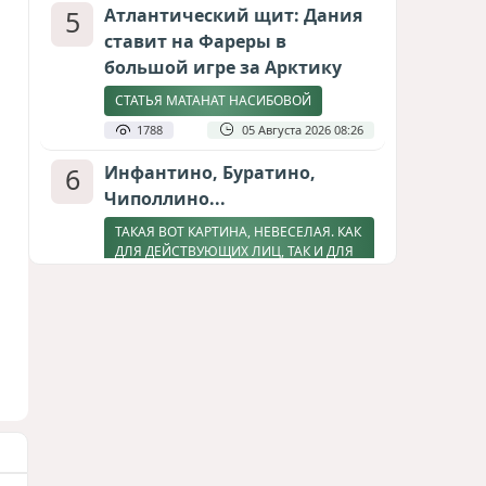
5
Атлантический щит: Дания
ставит на Фареры в
большой игре за Арктику
СТАТЬЯ МАТАНАТ НАСИБОВОЙ
1788
05 Августа 2026 08:26
6
Инфантино, Буратино,
Чиполлино...
ТАКАЯ ВОТ КАРТИНА, НЕВЕСЕЛАЯ. КАК
ДЛЯ ДЕЙСТВУЮЩИХ ЛИЦ, ТАК И ДЛЯ
ЗРИТЕЛЕЙ
1530
05 Августа 2026 10:15
7
Зять главкома ВКС РФ погиб
при взрыве у ресторана в
Москве
ВИДЕО / ФОТО
1256
05 Августа 2026 16:31
8
Тень биткоина над Грузией: