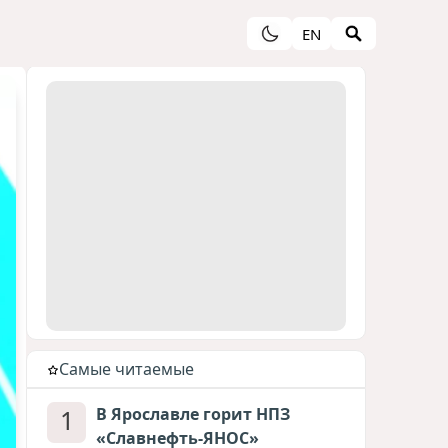
EN
Cамые читаемые
1
В Ярославле горит НПЗ
«Славнефть-ЯНОС»