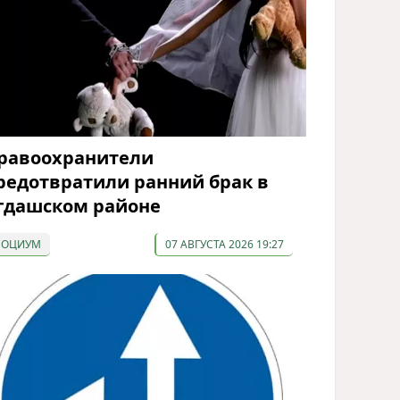
равоохранители
редотвратили ранний брак в
гдашском районе
СОЦИУМ
07 АВГУСТА 2026 19:27