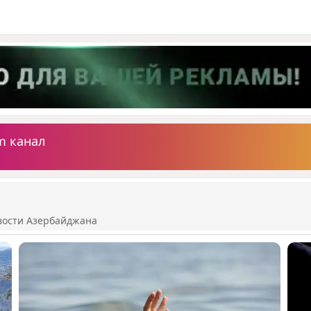
m канал
вости Азербайджана