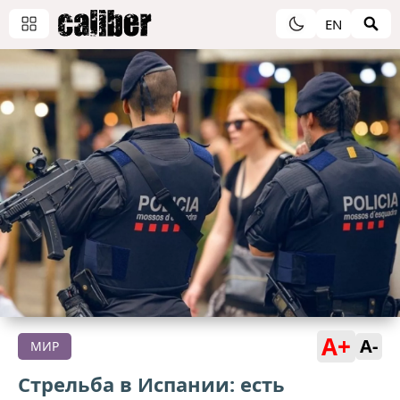
EN
A+
A-
МИР
Стрельба в Испании: есть