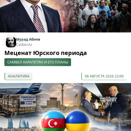
Мурад Абиев
Caliber.Az
Меценат Юрского периода
САМВЕЛ КАРАПЕТЯН И ЕГО ПЛАНЫ
АНАЛИТИКА
06 АВГУСТА 2026 22:00