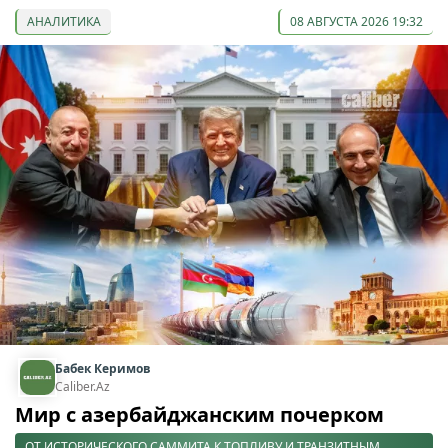
АНАЛИТИКА
08 АВГУСТА 2026 19:32
Бабек Керимов
Caliber.Az
Мир с азербайджанским почерком
ОТ ИСТОРИЧЕСКОГО САММИТА К ТОПЛИВУ И ТРАНЗИТНЫМ