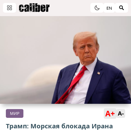
EN
A+
A-
МИР
Трамп: Морская блокада Ирана