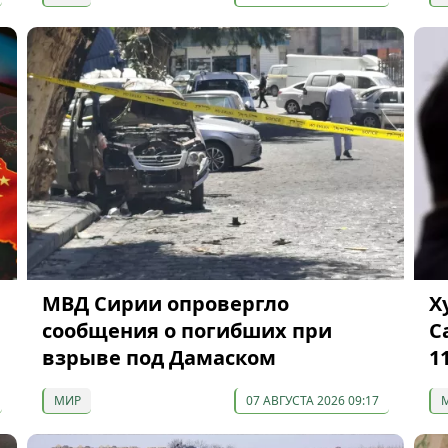
МВД Сирии опровергло
Х
сообщения о погибших при
С
взрыве под Дамаском
1
МИР
07 АВГУСТА 2026 09:17