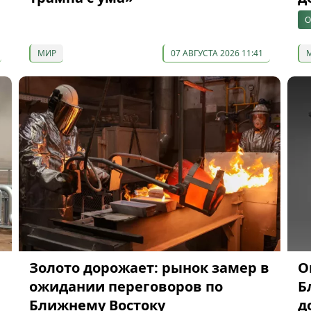
О
МИР
07 АВГУСТА 2026 11:41
Золото дорожает: рынок замер в
О
ожидании переговоров по
Б
Ближнему Востоку
д