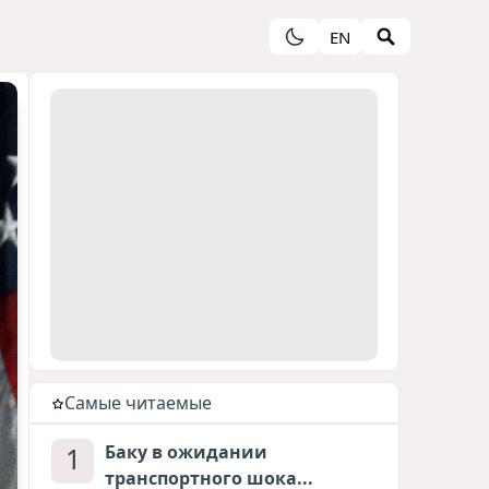
EN
Cамые читаемые
1
Баку в ожидании
транспортного шока...