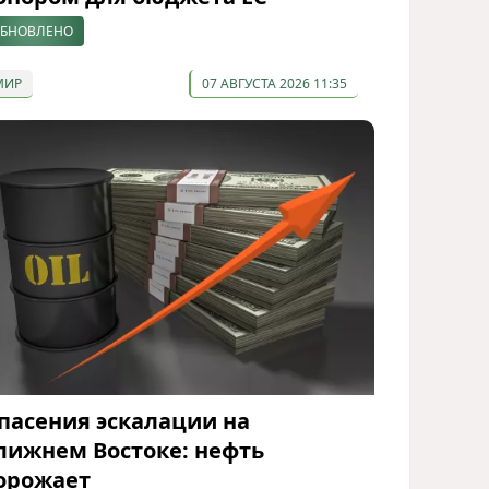
БНОВЛЕНО
МИР
07 АВГУСТА 2026 11:35
пасения эскалации на
лижнем Востоке: нефть
орожает