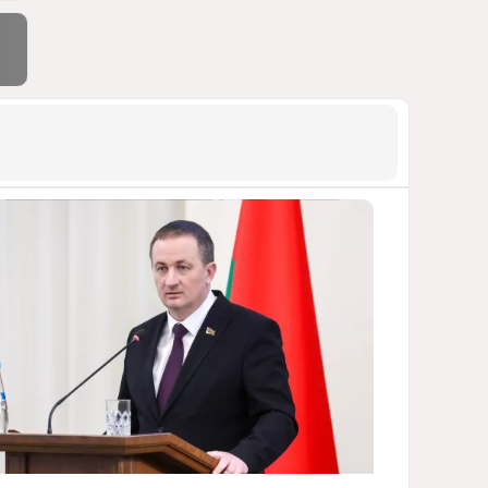
САМВЕЛ КАРАПЕТЯН И ЕГО ПЛАНЫ
1695
06 Августа 2026 22:00
9
Европарламент без маски
АРМЯНСКОЕ ЛОББИ, РОССИЙСКИЙ
СЛЕД И КРИЗИС ЕВРОПЕЙСКОЙ
МОРАЛИ
1567
04 Августа 2026 14:14
10
Инфантино, Буратино,
Чиполлино...
ТАКАЯ ВОТ КАРТИНА, НЕВЕСЕЛАЯ. КАК
ДЛЯ ДЕЙСТВУЮЩИХ ЛИЦ, ТАК И ДЛЯ
ЗРИТЕЛЕЙ
1253
05 Августа 2026 10:15