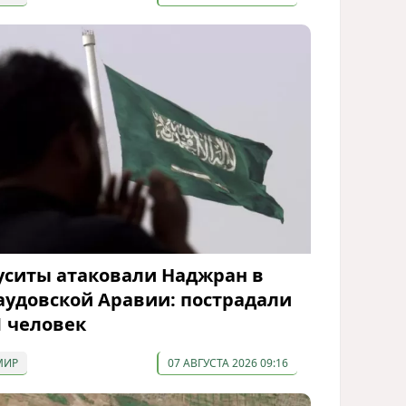
уситы атаковали Наджран в
аудовской Аравии: пострадали
1 человек
МИР
07 АВГУСТА 2026 09:16