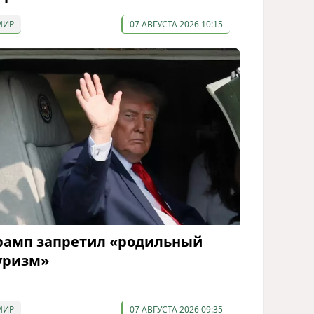
МИР
07 АВГУСТА 2026 10:15
рамп запретил «родильный
уризм»
МИР
07 АВГУСТА 2026 09:35