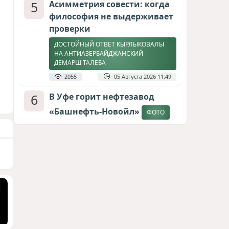
5
Асимметрия совести: когда
философия не выдерживает
проверки
ДОСТОЙНЫЙ ОТВЕТ КЫРЛЫКОВАЛЫ
НА АНТИАЗЕРБАЙДЖАНСКИЙ
ДЕМАРШ ТАЛЕБА
2055
05 Августа 2026 11:49
6
В Уфе горит нефтезавод
«Башнефть-Новойл»
ФОТО
1973
05 Августа 2026 12:53
7
Атлантический щит: Дания
ставит на Фареры в
большой игре за Арктику
СТАТЬЯ МАТАНАТ НАСИБОВОЙ
1705
05 Августа 2026 08:26
8
Меценат Юрского периода