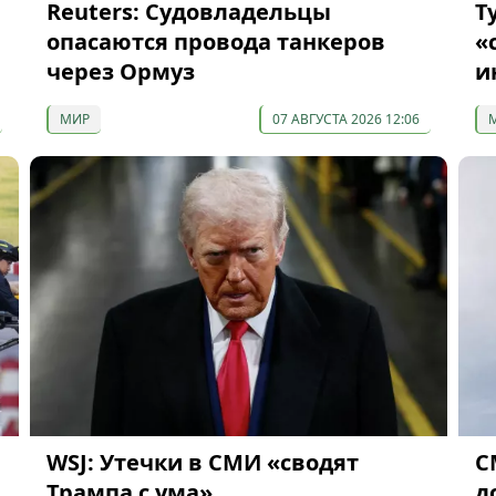
Reuters: Судовладельцы
Т
опасаются провода танкеров
«
через Ормуз
и
МИР
07 АВГУСТА 2026 12:06
WSJ: Утечки в СМИ «сводят
С
Трампа с ума»
д