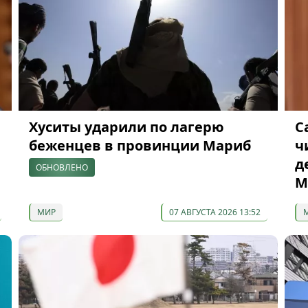
Хуситы ударили по лагерю
С
беженцев в провинции Мариб
ч
д
ОБНОВЛЕНО
М
МИР
07 АВГУСТА 2026 13:52