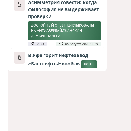
5
Асимметрия совести: когда
философия не выдерживает
проверки
ДОСТОЙНЫЙ ОТВЕТ КЫРЛЫКОВАЛЫ
НА АНТИАЗЕРБАЙДЖАНСКИЙ
ДЕМАРШ ТАЛЕБА
2073
05 Августа 2026 11:49
6
В Уфе горит нефтезавод
«Башнефть-Новойл»
ФОТО
2010
05 Августа 2026 12:53
7
Меценат Юрского периода
САМВЕЛ КАРАПЕТЯН И ЕГО ПЛАНЫ
1730
06 Августа 2026 22:00
8
Атлантический щит: Дания
ставит на Фареры в
большой игре за Арктику