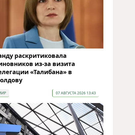
анду раскритиковала
иновников из-за визита
елегации «Талибана» в
олдову
МИР
07 АВГУСТА 2026 13:43