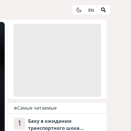
EN
Cамые читаемые
1
Баку в ожидании
транспортного шока...