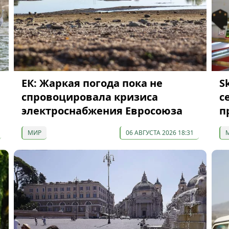
ЕК: Жаркая погода пока не
S
спровоцировала кризиса
с
электроснабжения Евросоюза
п
МИР
06 АВГУСТА 2026 18:31