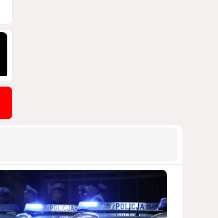
ПОЧЕМУ ИЮЛЬСКИЕ ИТОГИ НЕ ДАЮТ
КИЕВУ ПОВОДОВ ДЛЯ ОПТИМИЗМА?
2008
03 Августа 2026 12:30
9
Асимметрия совести: когда
философия не выдерживает
проверки
ДОСТОЙНЫЙ ОТВЕТ КЫРЛЫКОВАЛЫ
НА АНТИАЗЕРБАЙДЖАНСКИЙ
ДЕМАРШ ТАЛЕБА
1933
05 Августа 2026 11:49
10
Стена в океане
КИТАЙ ПРОВЕЛ УЧЕНИЯ В ЮЖНО-
КИТАЙСКОМ МОРЕ
1919
03 Августа 2026 20:23