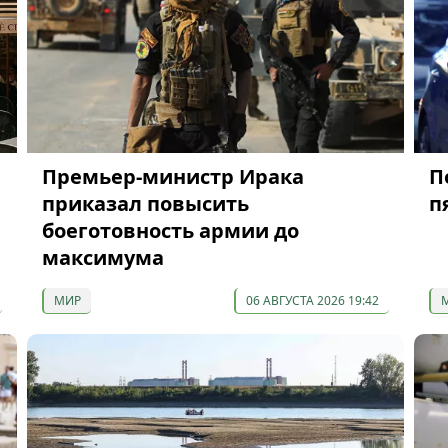
Премьер-министр Ирака
П
приказал повысить
п
боеготовность армии до
максимума
МИР
06 АВГУСТА 2026 19:42