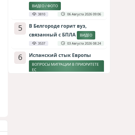
ВИДЕО / ФОТО
3810
06 Августа 2026 09:06
5
В Белгороде горит вуз,
связанный с БПЛА
ВИДЕО
3537
03 Августа 2026 08:24
6
Испанский стык Европы
ВОПРОСЫ МИГРАЦИИ В ПРИОРИТЕТЕ
ЕС
2890
04 Августа 2026 17:31
7
Дедлайн от Зеленского
ЗАКОНЧИТСЯ ЛИ ВОЙНА К ЗИМЕ?
2655
04 Августа 2026 19:46
8
Россия продвигается,
проблемы Украины
нарастают