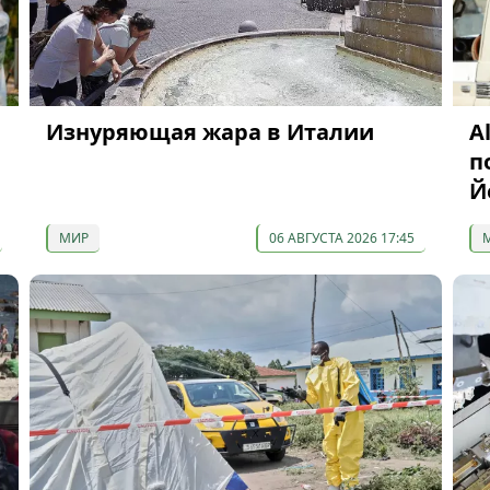
Изнуряющая жара в Италии
A
п
Й
МИР
06 АВГУСТА 2026 17:45