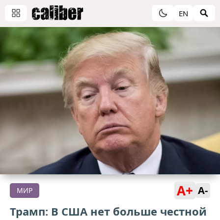
EN
A+
A-
МИР
Трамп: В США нет больше честной