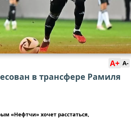
A+
A-
ресован в трансфере Рамиля
рым «Нефтчи» хочет расстаться,