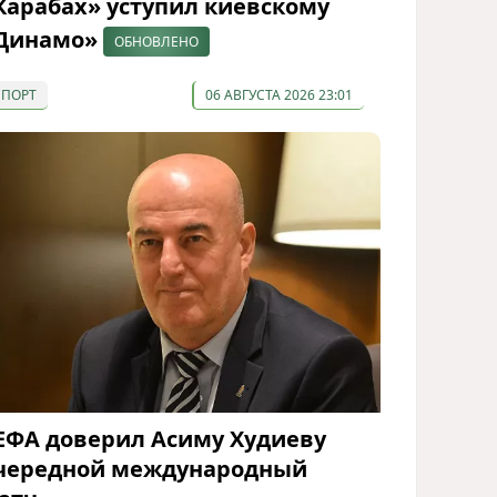
Карабах» уступил киевскому
Динамо»
ОБНОВЛЕНО
СПОРТ
06 АВГУСТА 2026 23:01
ЕФА доверил Асиму Худиеву
чередной международный