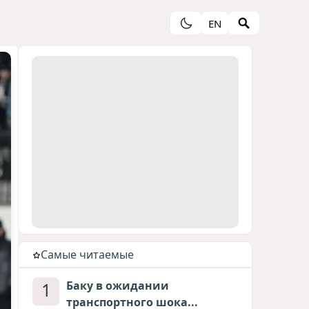
EN
Cамые читаемые
1
Баку в ожидании
транспортного шока...