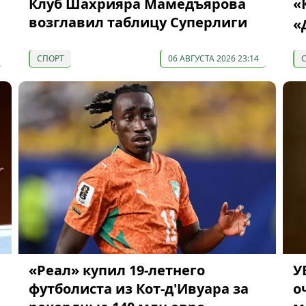
Клуб Шахрияра Мамедъярова
«
возглавил таблицу Суперлиги
«
СПОРТ
06 АВГУСТА 2026 23:14
«Реал» купил 19-летнего
У
футболиста из Кот-д'Ивуара за
о