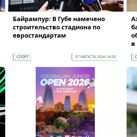
Байрампур: В Губе намечено
А
строительство стадиона по
б
евростандартам
о
в
СПОРТ
07 АВГУСТА 2026 16:50