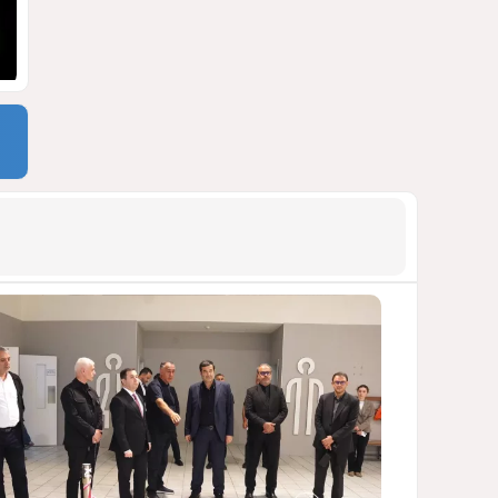
СТАТЬЯ МАТАНАТ НАСИБОВОЙ
1763
05 Августа 2026 08:26
9
Европарламент без маски
АРМЯНСКОЕ ЛОББИ, РОССИЙСКИЙ
СЛЕД И КРИЗИС ЕВРОПЕЙСКОЙ
МОРАЛИ
1708
04 Августа 2026 14:14
10
Инфантино, Буратино,
Чиполлино...
ТАКАЯ ВОТ КАРТИНА, НЕВЕСЕЛАЯ. КАК
ДЛЯ ДЕЙСТВУЮЩИХ ЛИЦ, ТАК И ДЛЯ
ЗРИТЕЛЕЙ
1379
05 Августа 2026 10:15