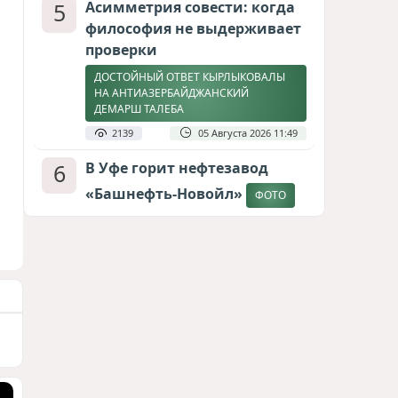
5
Асимметрия совести: когда
философия не выдерживает
проверки
ДОСТОЙНЫЙ ОТВЕТ КЫРЛЫКОВАЛЫ
НА АНТИАЗЕРБАЙДЖАНСКИЙ
ДЕМАРШ ТАЛЕБА
2139
05 Августа 2026 11:49
6
В Уфе горит нефтезавод
«Башнефть-Новойл»
ФОТО
2111
05 Августа 2026 12:53
7
Меценат Юрского периода
САМВЕЛ КАРАПЕТЯН И ЕГО ПЛАНЫ
1796
06 Августа 2026 22:00
8
Атлантический щит: Дания
ставит на Фареры в
большой игре за Арктику