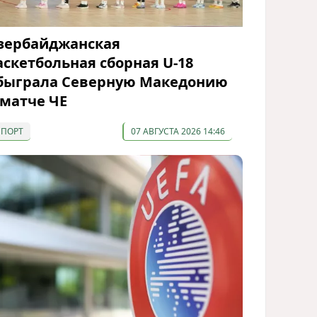
зербайджанская
аскетбольная сборная U-18
быграла Северную Македонию
 матче ЧЕ
СПОРТ
07 АВГУСТА 2026 14:46