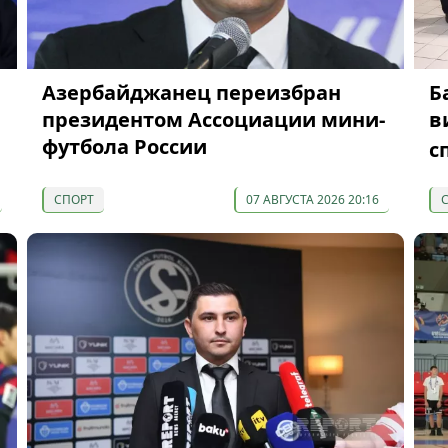
Азербайджанец переизбран
Б
президентом Ассоциации мини-
в
футбола России
с
СПОРТ
07 АВГУСТА 2026 20:16