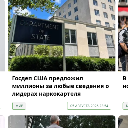
Госдеп США предложил
В
миллионы за любые сведения о
н
лидерах наркокартеля
МИР
05 АВГУСТА 2026 23:54