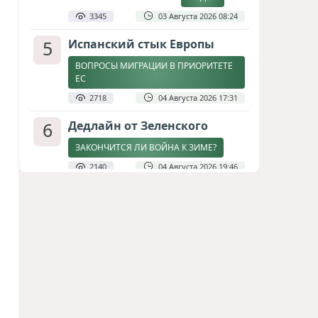
3345
03 Августа 2026 08:24
5
Испанский стык Европы
ВОПРОСЫ МИГРАЦИИ В ПРИОРИТЕТЕ
ЕС
2718
04 Августа 2026 17:31
6
Дедлайн от Зеленского
ЗАКОНЧИТСЯ ЛИ ВОЙНА К ЗИМЕ?
2140
04 Августа 2026 19:46
7
Стена в океане
КИТАЙ ПРОВЕЛ УЧЕНИЯ В ЮЖНО-
КИТАЙСКОМ МОРЕ
1801
03 Августа 2026 20:23
8
Асимметрия совести: когда
философия не выдерживает
проверки