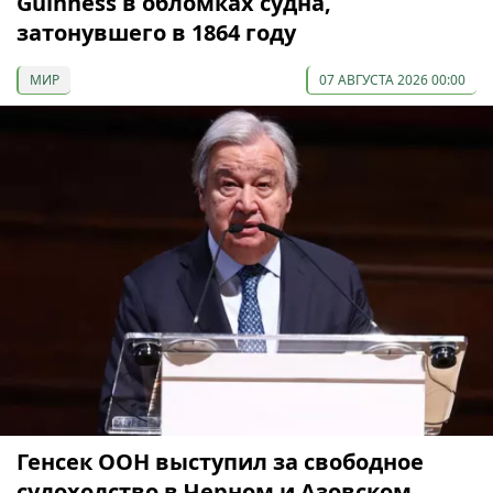
Guinness в обломках судна,
затонувшего в 1864 году
МИР
07 АВГУСТА 2026 00:00
Генсек ООН выступил за свободное
судоходство в Черном и Азовском