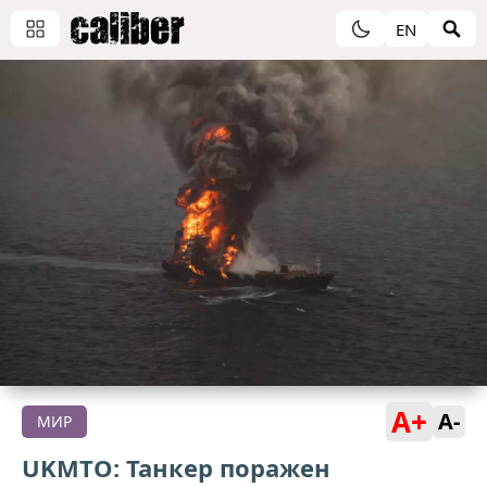
EN
A+
A-
МИР
UKMTO: Танкер поражен