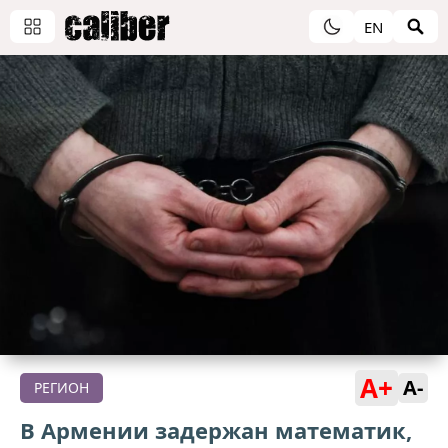
EN
A+
A-
РЕГИОН
В Армении задержан математик,