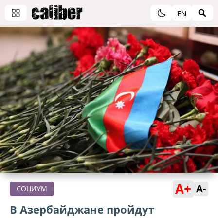
EN
A+
A-
СОЦИУМ
В Азербайджане пройдут